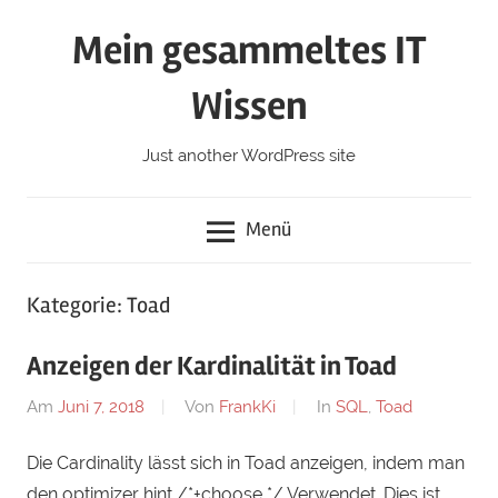
Zum
Mein gesammeltes IT
Inhalt
springen
Wissen
Just another WordPress site
Menü
Kategorie:
Toad
Anzeigen der Kardinalität in Toad
Am
Juni 7, 2018
Von
FrankKi
In
SQL
,
Toad
Die Cardinality lässt sich in Toad anzeigen, indem man
den optimizer hint /*+choose */ Verwendet. Dies ist