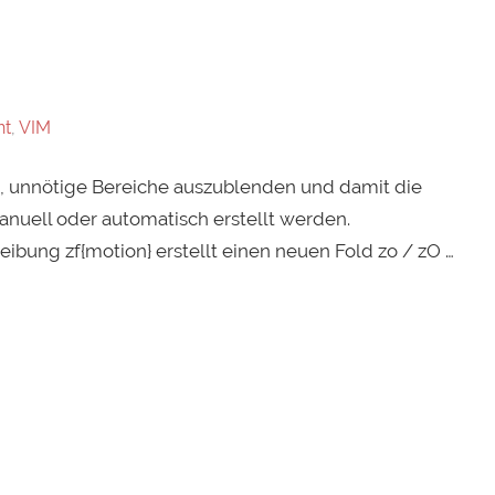
nt
,
VIM
es, unnötige Bereiche auszublenden und damit die
nuell oder automatisch erstellt werden.
bung zf{motion} erstellt einen neuen Fold zo / zO …