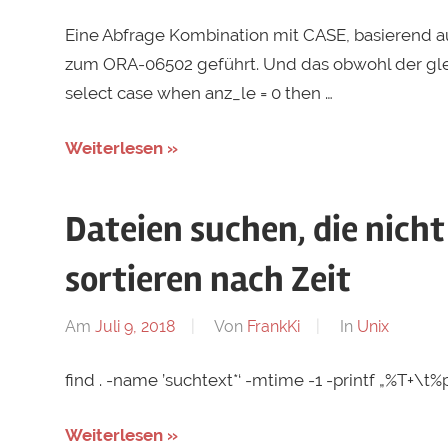
Eine Abfrage Kombination mit CASE, basierend au
zum ORA-06502 geführt. Und das obwohl der gle
select case when anz_le = 0 then …
Weiterlesen »
Dateien suchen, die nicht 
sortieren nach Zeit
Am
Juli 9, 2018
Von
FrankKi
In
Unix
find . -name ’suchtext*‘ -mtime -1 -printf „%T+\t%
Weiterlesen »