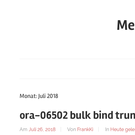
Zum
Inhalt
Me
springen
Monat:
Juli 2018
ora-06502 bulk bind tru
Am
Juli 26, 2018
Von
FrankKi
In
Heute gele