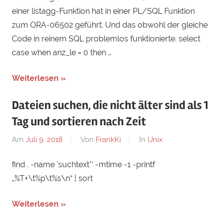
einer listagg-Funktion hat in einer PL/SQL Funktion
zum ORA-06502 geführt. Und das obwohl der gleiche
Code in reinem SQL problemlos funktionierte. select
case when anz_le = 0 then …
Weiterlesen »
Dateien suchen, die nicht älter sind als 1
Tag und sortieren nach Zeit
Am
Juli 9, 2018
Von
FrankKi
In
Unix
find . -name ’suchtext*‘ -mtime -1 -printf
„%T+\t%p\t%s\n“ | sort
Weiterlesen »