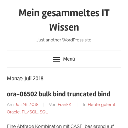
Zum
Mein gesammeltes IT
Inhalt
springen
Wissen
Just another WordPress site
Menü
Monat:
Juli 2018
ora-06502 bulk bind truncated bind
Am
Juli 26, 2018
Von
FrankKi
In
Heute gelernt
,
Oracle
,
PL/SQL
,
SQL
Eine Abfrage Kombination mit CASE, basierend auf