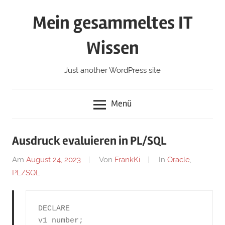
Zum
Mein gesammeltes IT
Inhalt
springen
Wissen
Just another WordPress site
Menü
Ausdruck evaluieren in PL/SQL
Am
August 24, 2023
Von
FrankKi
In
Oracle
,
PL/SQL
DECLARE

v1 number;
