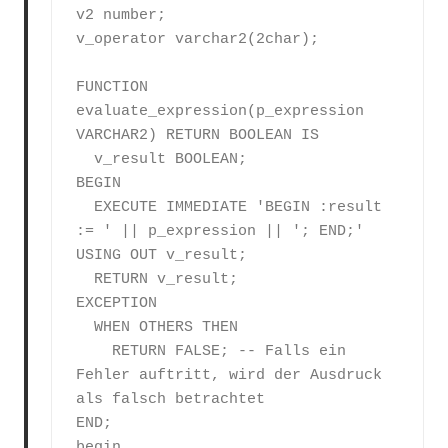
v2 number;

v_operator varchar2(2char);

FUNCTION 
evaluate_expression(p_expression 
VARCHAR2) RETURN BOOLEAN IS

  v_result BOOLEAN;

BEGIN

  EXECUTE IMMEDIATE 'BEGIN :result 
:= ' || p_expression || '; END;' 
USING OUT v_result;

  RETURN v_result;

EXCEPTION

  WHEN OTHERS THEN

    RETURN FALSE; -- Falls ein 
Fehler auftritt, wird der Ausdruck 
als falsch betrachtet

END;

begin
