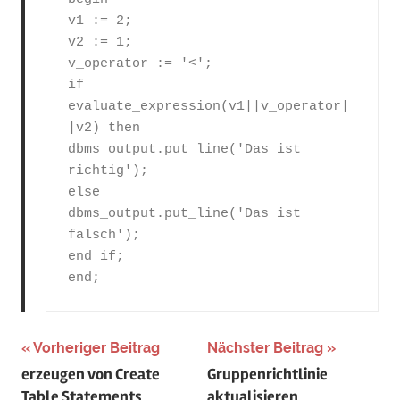
v1 := 2;

v2 := 1;

v_operator := '<';

if 
evaluate_expression(v1||v_operator|
|v2) then

dbms_output.put_line('Das ist 
richtig');

else

dbms_output.put_line('Das ist 
falsch');

end if;

end;
Beitragsnavigation
Vorheriger Beitrag
Nächster Beitrag
erzeugen von Create
Gruppenrichtlinie
Table Statements
aktualisieren