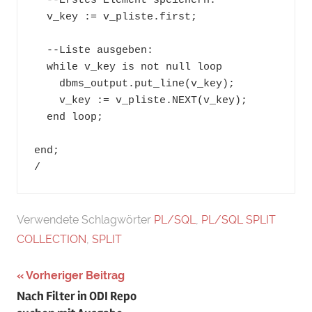
  --Erstes Element speichern:

  v_key := v_pliste.first;

  --Liste ausgeben:

  while v_key is not null loop

    dbms_output.put_line(v_key);

    v_key := v_pliste.NEXT(v_key);

  end loop;

end;

/
Verwendete Schlagwörter
PL/SQL
,
PL/SQL SPLIT
COLLECTION
,
SPLIT
Beitragsnavigation
Vorheriger Beitrag
Nach Filter in ODI Repo