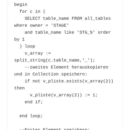
begin

  for c in (

    SELECT table_name FROM all_tables 
where owner = 'STAGE'

    and table_name like 'STG_%' order 
by 1

  ) loop

    v_array := 
split_string(c.table_name,'_');

    --zweites Element herauskopieren 
und in Collection speichern:

    if not v_pliste.exists(v_array(2)) 
then 

      v_pliste(v_array(2)) := 1;

    end if;

  end loop;
